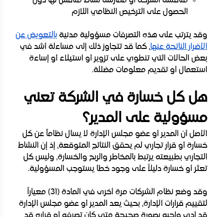
منافسة الشركة أو ممارسة نشاط منافس لها دون
الحصول على الترخيص النظامي اللازم
وقد يترتب على هذه التصرفات مسؤولية مدنية
بالتعويض عن
الأضرار الناتجة عنها
، كما قد تتجاوز ذلك إلى مساءلة أشد في
بعض الحالات التي تنطوي على تزوير أو استيلاء أو إساءة
استعمال أو تقديم معلومات مضللة.
هل كل خسارة في الشركة تعني
مسؤولية على المدير؟
الأصل أن المدير أو عضو مجلس الإدارة لا يسأل نظاماً عن كل
خسارة أو قرار تجاري لم يحقق النتائج المتوقعة، إذ إن النشاط
التجاري بطبيعته يرتبط بالمخاطر والربح والخسارة، وليس كل
تعثر أو خسارة دليلاً على وجود خطأ يستوجب المسؤولية.
وقد وضع نظام الشركات مرة أخرى في المادة (31) معياراً
لتقييم قرارات الإدارة، بحيث يعد المدير أو عضو مجلس الإدارة
قد أدى واجبه بصورة صحيحة متى كان تصرفه أو قراره قد