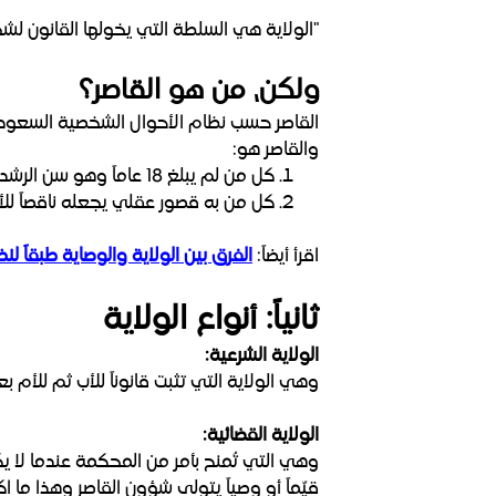
"الولاية هي السلطة التي يخولها القانون ل
ولكن، من هو القاصر؟
القاصر حسب نظام الأحوال الشخصية السعودي
والقاصر هو:
كل من لم يبلغ 18 عاماً وهو سن الرشد.
كل من به قصور عقلي يجعله ناقصاً للأ
اقرأ أيضاً:
الفرق بين الولاية والوصاية طبقاً 
ثانياً: أنواع الولاية
الولاية الشرعية:
وهي الولاية التي تثبت قانوناً للأب ثم للأم 
الولاية القضائية:
وهي التي تُمنح بأمر من المحكمة عندما لا ي
قيّماً أو وصياً يتولى شؤون القاصر وهذا ما 