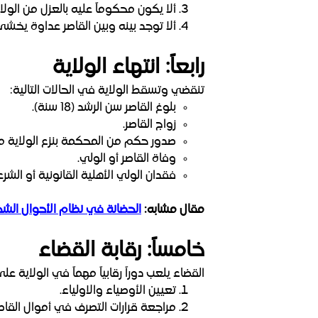
ألا يكون محكوماً عليه بالعزل من الولا
ألا توجد بينه وبين القاصر عداوة يخشى منها على مصلح
رابعاً: انتهاء الولاية
تنقضي وتسقط الولاية في الحالات التالية:
بلوغ القاصر سن الرشد (18 سنة).
زواج القاصر.
صدور حكم من المحكمة بنزع الولاية من
وفاة القاصر أو الولي.
فقدان الولي الأهلية القانونية أو الشرع
مقال مشابه:
الحضانة في نظام الأحوال الش
خامساً: رقابة القضاء
القضاء يلعب دوراً رقابياً مهماً في الولاية عل
تعيين الأوصياء والاولياء.
مراجعة قرارات التصرف في أموال القاصر