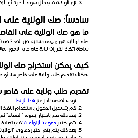
نزع الولاية في حال سوء الإدارة أو الإضر
سادساً: صك الولاية على ا
ما هو صك الولاية على القاصر
صك الولاية هو وثيقة رسمية من المحكمة تُ
سلطة اتخاذ القرارات نيابة عنه في الأمور الما
كيف يمكن استخراج صك الولاي
يمكنك تقديم طلب ولاية على قاصر سناً أو عقلاً
تقديم طلب ولاية على قاصر سن
توجه لمنصة ناجز عبر
هذا الرابط
قم بتسجيل الدخول باستخدام النفاذ ا
بعد ذلك قم باختيار أيقونة "القضاء" ث
يتم اختيار
دعوى"الإنهاءات”
في تصنيف 
بعد ذلك يتم يتم اختيار دعاوى "الولاي